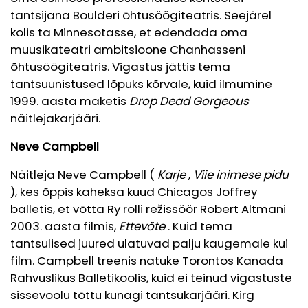
tantsijana Boulderi õhtusöögiteatris. Seejärel
kolis ta Minnesotasse, et edendada oma
muusikateatri ambitsioone Chanhasseni
õhtusöögiteatris. Vigastus jättis tema
tantsuunistused lõpuks kõrvale, kuid ilmumine
1999. aasta maketis
Drop Dead Gorgeous
näitlejakarjääri.
Neve Campbell
Näitleja Neve Campbell (
Karje
,
Viie inimese pidu
), kes õppis kaheksa kuud Chicagos Joffrey
balletis, et võtta Ry rolli režissöör Robert Altmani
2003. aasta filmis,
Ettevõte
. Kuid tema
tantsulised juured ulatuvad palju kaugemale kui
film. Campbell treenis natuke Torontos Kanada
Rahvuslikus Balletikoolis, kuid ei teinud vigastuste
sissevoolu tõttu kunagi tantsukarjääri. Kirg