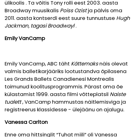
ülikoolis
. Ta võitis Tony rolli eest 2003. aasta
Broadway muusikalis
Poiss Ozist
ja pälvis oma
2011. aasta kontserdi eest suure tunnustuse
Hugh
Jackman, tagasi Broadwayl
.
Emily VanCamp
Emily VanCamp, ABC täht
Kättemaks
näis olevat
valmis balletikarjääriks lootustandva õpilasena
Les Grands Ballets Canadienesi Montrealis
toimunud koolitusprogrammis. Pärast oma õe
külastamist 1999. aasta filmi võtteplatsil
Naiste
tualett
, VanCamp hammustas näitlemisviga ja
registreerus klassidesse - ülejäänu on ajalugu.
Vanessa Carlton
Enne oma hittsinglit “Tuhat miili” oli Vanessa