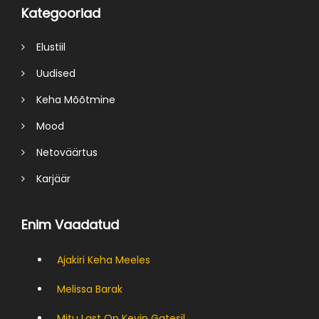
Kategooriad
Elustiil
Uudised
Keha Mõõtmine
Mood
Netoväärtus
Karjäär
Enim Vaadatud
Ajakiri Keha Meeles
Melissa Barak
Mitu Last On Kevin Gatesil