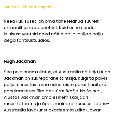
Sandra Bernhard Instagram
Need kuulsused on oma tähe leidnud suurelt
ekraanilt ja raadioeetrist. Kuid enne nende
kuulsust veetsid need näitlejad ja lauljad palju
aega tantsustuudios.
Hugh Jackman
See pole enam üllatus, et Austraalia näitleja Hugh
Jackman on suurepärane tantsija. Kuigi ta pälvis
palju tunnustust oma esinemiste pärast näiteks
populaarsetes filmides
X mehed
ja
Wolverine
,
Alustas Jackman oma esinemiskarjääri
muusikateatris ja õppis mainekal kursusel
Lääne-
Austraalia lavakunstiakadeemia Edith Cowani