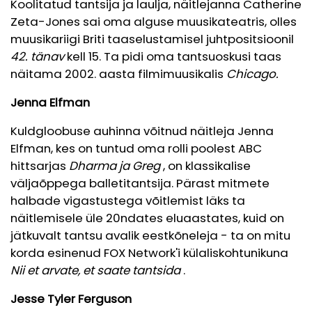
Koolitatud tantsija ja laulja, näitlejanna Catherine
Zeta-Jones sai oma alguse muusikateatris, olles
muusikariigi Briti taaselustamisel juhtpositsioonil
42. tänav
kell 15. Ta pidi oma tantsuoskusi taas
näitama 2002. aasta filmimuusikalis
Chicago.
Jenna Elfman
Kuldgloobuse auhinna võitnud näitleja Jenna
Elfman, kes on tuntud oma rolli poolest ABC
hittsarjas
Dharma ja Greg
, on klassikalise
väljaõppega balletitantsija. Pärast mitmete
halbade vigastustega võitlemist läks ta
näitlemisele üle 20ndates eluaastates, kuid on
jätkuvalt tantsu avalik eestkõneleja - ta on mitu
korda esinenud FOX Network'i külaliskohtunikuna
Nii et arvate, et saate tantsida
.
Jesse Tyler Ferguson