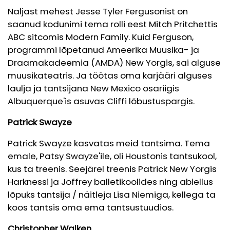
Naljast mehest Jesse Tyler Fergusonist on
saanud kodunimi tema rolli eest Mitch Pritchettis
ABC sitcomis Modern Family. Kuid Ferguson,
programmi lõpetanud
Ameerika Muusika- ja
Draamakadeemia (AMDA)
New Yorgis, sai alguse
muusikateatris. Ja töötas oma karjääri alguses
laulja ja tantsijana New Mexico osariigis
Albuquerque'is asuvas Cliffi lõbustuspargis.
Patrick Swayze
Patrick Swayze kasvatas meid tantsima. Tema
emale, Patsy Swayze'ile, oli Houstonis tantsukool,
kus ta treenis. Seejärel treenis Patrick New Yorgis
Harknessi ja Joffrey balletikoolides ning abiellus
lõpuks tantsija / näitleja Lisa Niemiga, kellega ta
koos tantsis oma ema tantsustuudios.
Christopher Walken