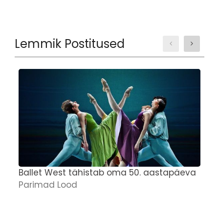
Lemmik Postitused
Ballet West tähistab oma 50. aastapäeva
J
Parimad Lood
n
E