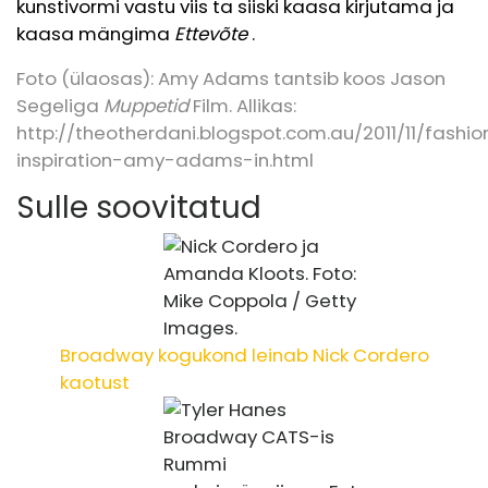
kunstivormi vastu viis ta siiski kaasa kirjutama ja
kaasa mängima
Ettevõte
.
Foto (ülaosas): Amy Adams tantsib koos Jason
Segeliga
Muppetid
Film. Allikas:
http://theotherdani.blogspot.com.au/2011/11/fashio
inspiration-amy-adams-in.html
Sulle soovitatud
Broadway kogukond leinab Nick Cordero
kaotust