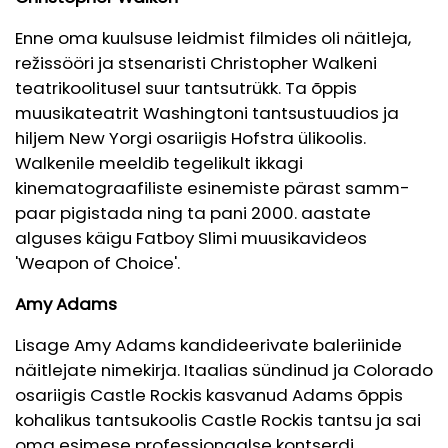
Enne oma kuulsuse leidmist filmides oli näitleja,
režissööri ja stsenaristi Christopher Walkeni
teatrikoolitusel suur tantsutrükk. Ta õppis
muusikateatrit Washingtoni tantsustuudios ja
hiljem New Yorgi osariigis Hofstra ülikoolis.
Walkenile meeldib tegelikult ikkagi
kinematograafiliste esinemiste pärast samm-
paar pigistada ning ta pani 2000. aastate
alguses käigu Fatboy Slimi muusikavideos
'Weapon of Choice'.
Amy Adams
Lisage Amy Adams kandideerivate baleriinide
näitlejate nimekirja. Itaalias sündinud ja Colorado
osariigis Castle Rockis kasvanud Adams õppis
kohalikus tantsukoolis Castle Rockis tantsu ja sai
oma esimese professionaalse kontserdi