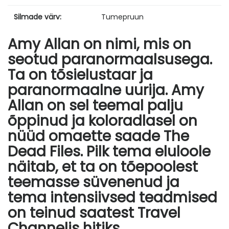
Silmade värv:
Tumepruun
Amy Allan on nimi, mis on
seotud paranormaalsusega.
Ta on tõsielustaar ja
paranormaalne uurija. Amy
Allan on sel teemal palju
õppinud ja koloradlasel on
nüüd omaette saade The
Dead Files. Pilk tema eluloole
näitab, et ta on tõepoolest
teemasse süvenenud ja
tema intensiivsed teadmised
on teinud saatest Travel
Channelis hitiks.