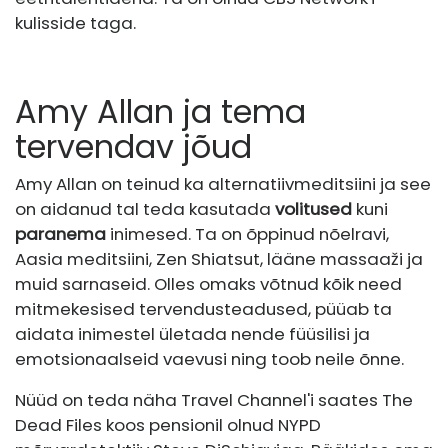
kulisside taga.
Amy Allan ja tema
tervendav jõud
Amy Allan on teinud ka alternatiivmeditsiini ja see
on aidanud tal teda kasutada
volitused
kuni
paranema
inimesed. Ta on õppinud nõelravi,
Aasia meditsiini, Zen Shiatsut, lääne massaaži ja
muid sarnaseid. Olles omaks võtnud kõik need
mitmekesised tervendusteadused, püüab ta
aidata inimestel ületada nende füüsilisi ja
emotsionaalseid vaevusi ning toob neile õnne.
Nüüd on teda näha Travel Channel'i saates The
Dead Files koos pensionil olnud NYPD