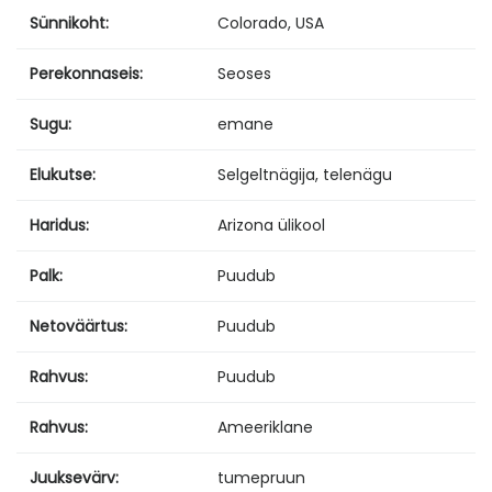
Sünnikoht:
Colorado, USA
Perekonnaseis:
Seoses
Sugu:
emane
Elukutse:
Selgeltnägija, telenägu
Haridus:
Arizona ülikool
Palk:
Puudub
Netoväärtus:
Puudub
Rahvus:
Puudub
Rahvus:
Ameeriklane
Juuksevärv:
tumepruun