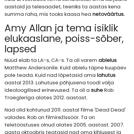
aastaid ja telesaadet, teeniks ta aastas kena
summa raha, mis tooks kaasa hea
netoväärtus.
Amy Allan ja tema isiklik
elukaaslane, poiss-sõber,
lapsed
Nüüd elab ta LA-s, CA-s. Ta oli varem
abielus
Matthew Andersonile. Kuid abielu täpne kuupäev
pole teada. Kuid nad lõpetasid oma
lahutus
aastal 2013. Lahutuse põhjusena toodi välja
ideoloogilised erinevused. Ta oli a
suhe
Rob
Traegleriga alates 2012. aastast.
Nad olid kohtunud 2011. aastal filme 'Dead Dead'
valades. Rob on filmirežissöör. Ta on
teletööstuses olnud alates 2005. aastast. 2007.
aasta oktoobris teatasid nad oma kihlusest ja