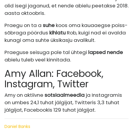
olid isegi jaganud, et nende abielu peetakse 2018.
aasta oktoobris.
Praegu on ta a
suhe
koos oma kauaaegse poiss-
sõbraga pöördus
kihlatu
Rob, kuigi nad ei avalda
kunagi oma suhte üksikasju avalikult.
Praeguse seisuga pole tal ühtegi
lapsed nende
abielu tuleb veel kinnitada.
Amy Allan: Facebook,
Instagram, Twitter
Amy on aktiivne
sotsiaalmeedia
ja Instagramis
on umbes 24,1 tuhat jälgijat, Twitteris 3,3 tuhat
jälgijat, Facebookis 129 tuhat jälgijat.
Daniel Banks