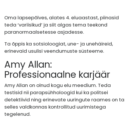
Oma lapsepõlves, alates 4. eluaastast, piinasid
teda ‘variisikud’ ja siit algas tema teekond
paranormaalsetesse asjadesse.
Ta õppis ka sotsioloogiat, une- ja unehäireid,
erinevaid usulisi veendumuste süsteeme.
Amy Allan:
Professionaalne karjäär
Amy Allan on olnud kogu elu meedium. Teda
testisid nii parapsühholoogid kui ka politsei
detektiivid ning erinevate uuringute raames on ta
selles valdkonnas kontrollitud uurimistega
tegelenud.