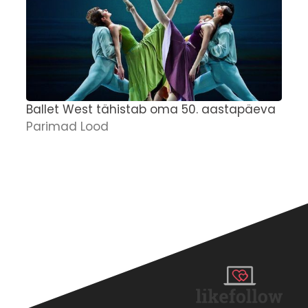
Ballet West tähistab oma 50. aastapäeva
J
Parimad Lood
n
E