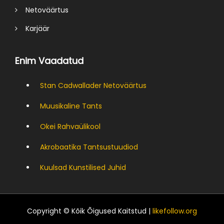
Netoväärtus
Karjäär
Enim Vaadatud
Stan Cadwallader Netoväärtus
Muusikaline Tants
Okei Rahvaülikool
Akrobaatika Tantsustuudiod
Kuulsad Kunstilised Juhid
Copyright © Kõik Õigused Kaitstud |
likefollow.org