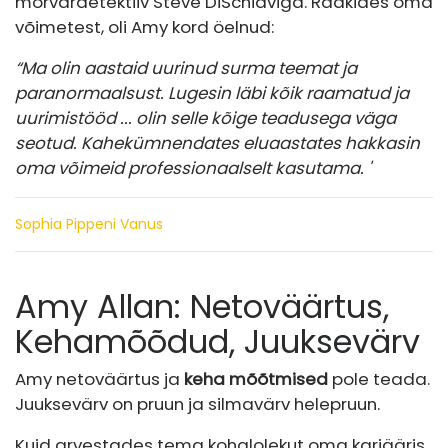
mõrvardetektiiv Steve DiSchiaviga. Rääkides oma
võimetest, oli Amy kord öelnud:
“Ma olin aastaid uurinud surma teemat ja
paranormaalsust. Lugesin läbi kõik raamatud ja
uurimistööd ... olin selle kõige teadusega väga
seotud. Kahekümnendates eluaastates hakkasin
oma võimeid professionaalselt kasutama. '
Sophia Pippeni Vanus
Amy Allan: Netoväärtus,
Kehamõõdud, Juuksevärv
Amy netoväärtus ja
keha mõõtmised
pole teada.
Juuksevärv on pruun ja silmavärv helepruun.
Kuid arvestades tema kohalolekut oma karjääris