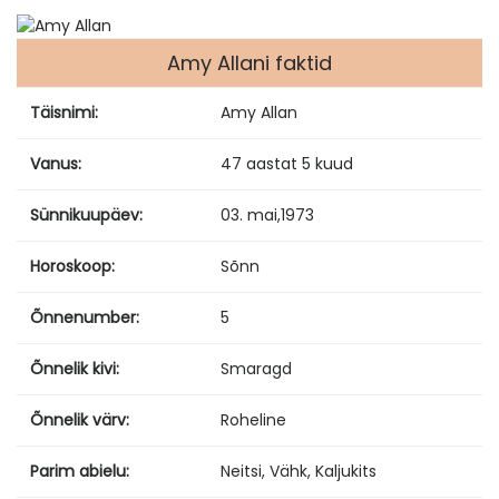
Amy Allani faktid
Täisnimi:
Amy Allan
Vanus:
47 aastat 5 kuud
Sünnikuupäev:
03. mai
,
1973
Horoskoop:
Sõnn
Õnnenumber:
5
Õnnelik kivi:
Smaragd
Õnnelik värv:
Roheline
Parim abielu:
Neitsi, Vähk, Kaljukits