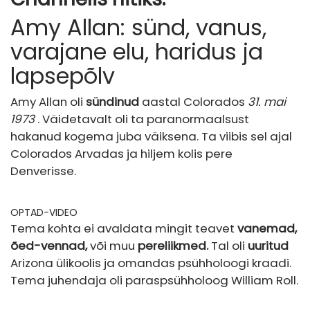
Amy Allan: sünd, vanus,
varajane elu, haridus ja
lapsepõlv
Amy Allan oli
sündinud
aastal Colorados
31. mai
1973
. Väidetavalt oli ta paranormaalsust
hakanud kogema juba väiksena. Ta viibis sel ajal
Colorados Arvadas ja hiljem kolis pere
Denverisse.
OPTAD-VIDEO
Tema kohta ei avaldata mingit teavet
vanemad,
õed-vennad,
või muu
pereliikmed.
Tal oli
uuritud
Arizona ülikoolis ja omandas psühholoogi kraadi.
Tema juhendaja oli paraspsühholoog William Roll.