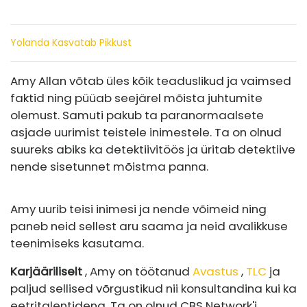
Yolanda Kasvatab Pikkust
Amy Allan võtab üles kõik teaduslikud ja vaimsed
faktid ning püüab seejärel mõista juhtumite
olemust. Samuti pakub ta paranormaalsete
asjade uurimist teistele inimestele. Ta on olnud
suureks abiks ka detektiivitöös ja üritab detektiive
nende sisetunnet mõistma panna.
Amy uurib teisi inimesi ja nende võimeid ning
paneb neid sellest aru saama ja neid avalikkuse
teenimiseks kasutama.
Karjääriliselt
, Amy on töötanud
Avastus
,
TLC
ja
paljud sellised võrgustikud nii konsultandina kui ka
eetritalentidena. Ta on olnud CBS Network'i