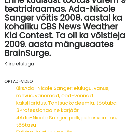
Enne kuulsust töötas varem 9
teatridraamas. Ada-Nicole
Sanger võitis 2008. aastal ka
kohaliku CBS News Weather
Kid Contest. Ta oli ka võistleja
2009. aasta mängusaates
BrainSurge.
Kiire elulugu
OPTAD-VIDEO
üks
Ada-Nicole Sanger: elulugu, vanus,
rahvus, vanemad, õed-vennad
kaks
Haridus, Tantsuakadeemia, töötuba
3
Professionaalne karjäär
4
Ada-Nicole Sanger: palk, puhasväärtus,
töötasu