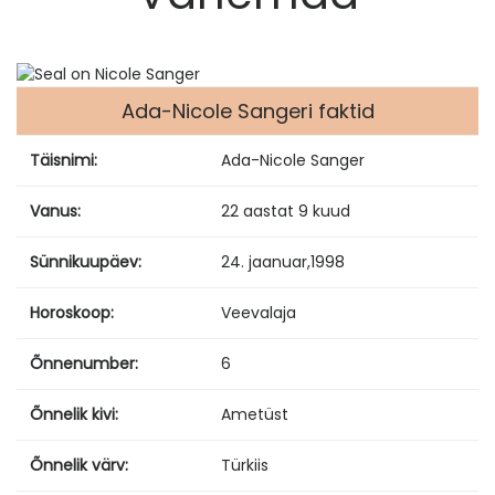
Ada-Nicole Sangeri faktid
Täisnimi:
Ada-Nicole Sanger
Vanus:
22 aastat 9 kuud
Sünnikuupäev:
24. jaanuar
,
1998
Horoskoop:
Veevalaja
Õnnenumber:
6
Õnnelik kivi:
Ametüst
Õnnelik värv:
Türkiis