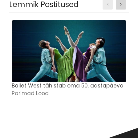
Lemmik Postitused
Ballet West tähistab oma 50. aastapäeva
J
Parimad Lood
n
E