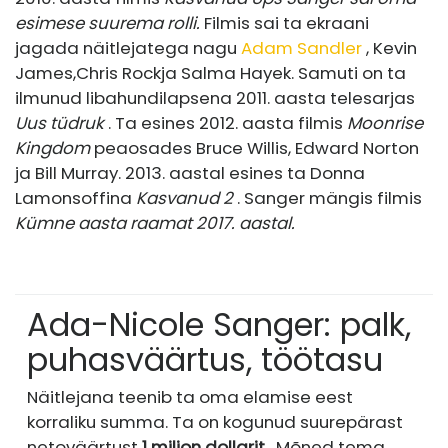
esimese suurema rolli.
Filmis sai ta ekraani
jagada näitlejatega nagu
Adam Sandler
, Kevin
James,
Chris Rock
ja Salma Hayek. Samuti on ta
ilmunud libahundilapsena 2011. aasta telesarjas
Uus tüdruk
. Ta esines 2012. aasta filmis
Moonrise
Kingdom
peaosades Bruce Willis, Edward Norton
ja Bill Murray. 2013. aastal esines ta Donna
Lamonsoffina
Kasvanud 2
. Sanger mängis filmis
Kümne aasta raamat 2017. aastal.
Ada-Nicole Sanger: palk,
puhasväärtus, töötasu
Näitlejana teenib ta oma elamise eest
korraliku summa. Ta on kogunud suurepärast
netoväärtust
1 miljon dollarit
. Mõned tema