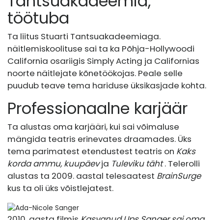
Tantsuakadeemia,
töötuba
Ta liitus Stuarti Tantsuakadeemiaga.
näitlemiskoolituse sai ta ka Põhja-Hollywoodi
California osariigis Simply Acting ja Californias
noorte näitlejate kõnetöökojas. Peale selle
puudub teave tema hariduse üksikasjade kohta.
Professionaalne karjäär
Ta alustas oma karjääri, kui sai võimaluse
mängida teatris erinevates draamades. Üks
tema parimatest etendustest teatris on
Kaks
korda ammu, kuupäev
ja
Tuleviku täht
. Telerolli
alustas ta 2009. aastal telesaatest
BrainSurge
kus ta oli üks võistlejatest.
2010. aasta filmis
Kasvanud Ups Sanger sai oma