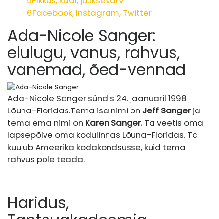
5
Pikkus, kaal, juuksevärv
6
Facebook, Instagram, Twitter
Ada-Nicole Sanger:
elulugu, vanus, rahvus,
vanemad, õed-vennad
Ada-Nicole Sanger sündis 24. jaanuaril 1998
Lõuna-Floridas.
Tema isa nimi on
Jeff Sanger
ja
tema ema nimi on
Karen Sanger.
Ta veetis oma
lapsepõlve oma kodulinnas Lõuna-Floridas. Ta
kuulub Ameerika kodakondsusse, kuid tema
rahvus pole teada.
Haridus,