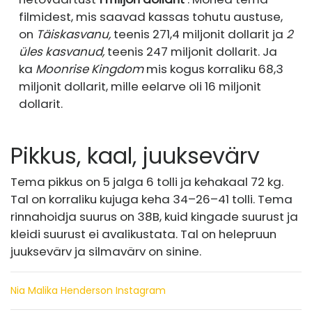
filmidest, mis saavad kassas tohutu austuse,
on
Täiskasvanu,
teenis 271,4 miljonit dollarit ja
2
üles kasvanud,
teenis 247 miljonit dollarit. Ja
ka
Moonrise Kingdom
mis kogus korraliku 68,3
miljonit dollarit, mille eelarve oli 16 miljonit
dollarit.
Pikkus, kaal, juuksevärv
Tema pikkus on 5 jalga 6 tolli ja kehakaal 72 kg.
Tal on korraliku kujuga keha 34–26–41 tolli. Tema
rinnahoidja suurus on 38B, kuid kingade suurust ja
kleidi suurust ei avalikustata. Tal on helepruun
juuksevärv ja silmavärv on sinine.
Nia Malika Henderson Instagram