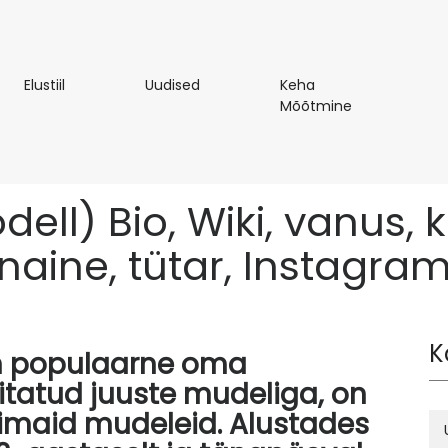
Elustiil
Uudised
Elustiil
Uudised
Keha
Keha
Mõõtmine
Mõõtmine
ell) Bio, Wiki, vanus, 
naine, tütar, Instagra
K
on populaarne oma
itatud juuste mudeliga, on
maid mudeleid. Alustades