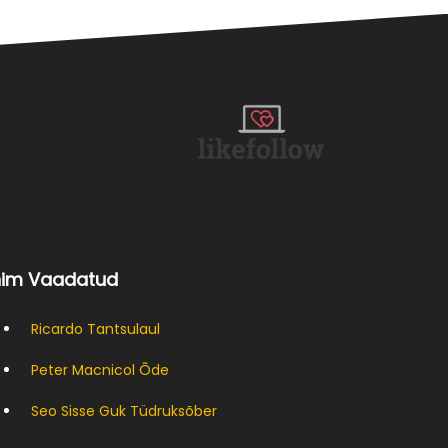
nim Vaadatud
Ricardo Tantsulaul
Peter Macnicol Õde
Seo Sisse Guk Tüdruksõber