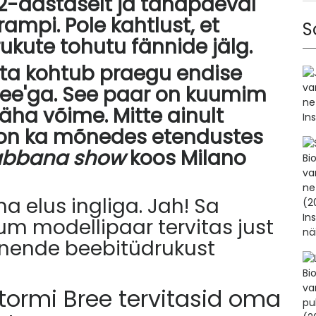
12-aastaselt ja tänapäeval
ampi. Pole kahtlust, et
S
ukute tohutu fännide jälg.
t ta kohtub praegu endise
ree'ga. See paar on kuumim
äha võime. Mitte ainult
ar on ka mõnedes etendustes
abbana show
koos Milano
ma elus ingliga. Jah! Sa
uum modellipaar tervitas just
nende beebitüdrukust
Stormi Bree tervitasid oma