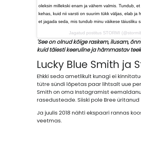
oleksin millekski enam ja vähem valmis. Tundub, e
kehas, kuid nii varsti on suurim tükk väljas, elab ja
et jagada seda, mis tundub minu väikese täiusliku
Jagatud postitus
STORMI
(@stormib
'See on olnud kõige raskem, ilusam, õn
kuid täiesti keeruline ja hämmastav tee
Lucky Blue Smith ja 
Ehkki seda ametlikult kunagi ei kinnitat
tütre sündi lõpetas paar lihtsalt uue p
Smith on oma Instagramist eemaldanud 
rasedusteade. Siiski pole Bree üritanu
Ja juulis 2018 nähti ekspaari rannas k
veetmas.