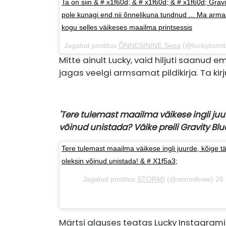
Ta on siin & # x1f60d; & # x1f60d; & # x1f60d; Grav
pole kunagi end nii õnnelikuna tundnud ... Ma arma
kogu selles väikeses maailma printsessis
Jagatud postitus
ÕNNESININE Sepa
(@luckybsmith
Mitte ainult Lucky, vaid hiljuti saanud
jagas veelgi armsamat pildikirja. Ta kirj
'Tere tulemast maailma väikese ingli juurd
võinud unistada? Väike preili Gravity Blu
Tere tulemast maailma väikese ingli juurde, kõige täi
oleksin võinud unistada! & # X1f5a3;
Jagatud postitus
️️️️️️STORMI️️️️️️️
(@stormibree) 26. 
Märtsi alguses teatas Lucky Instagram