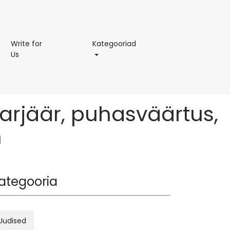
Kategooriad
Write for
Kategooriad
Write
Us
for
Us
karjäär, puhasväärtus,
m
ategooria
Uudised