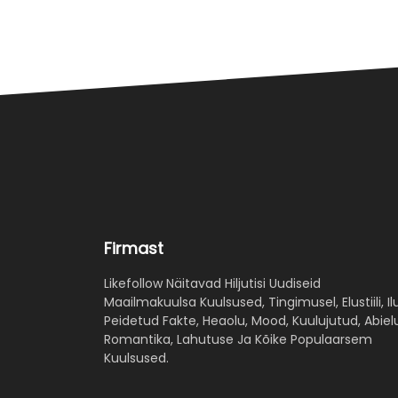
Firmast
Likefollow Näitavad Hiljutisi Uudiseid
Maailmakuulsa Kuulsused, Tingimusel, Elustiili, Ilu
Peidetud Fakte, Heaolu, Mood, Kuulujutud, Abiel
Romantika, Lahutuse Ja Kõike Populaarsem
Kuulsused.