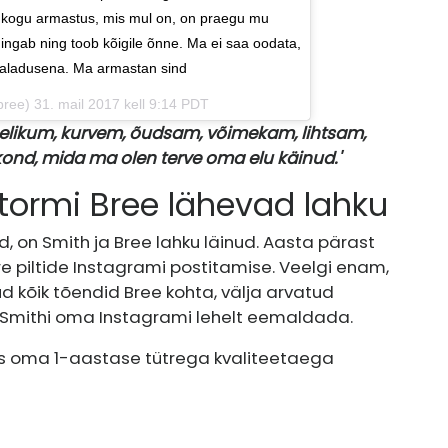
t kogu armastus, mis mul on, on praegu mu
 hingab ning toob kõigile õnne. Ma ei saa oodata,
 saladusena. Ma armastan sind
ree) 31. mail 2017 kell 9:14 PDT
nelikum, kurvem, õudsam, võimekam, lihtsam,
kond, mida ma olen terve oma elu käinud.'
Stormi Bree lähevad lahku
ud, on Smith ja Bree lahku läinud. Aasta pärast
ere piltide Instagrami postitamise. Veelgi enam,
kõik tõendid Bree kohta, välja arvatud
d Smithi oma Instagrami lehelt eemaldada.
oos oma 1-aastase tütrega kvaliteetaega