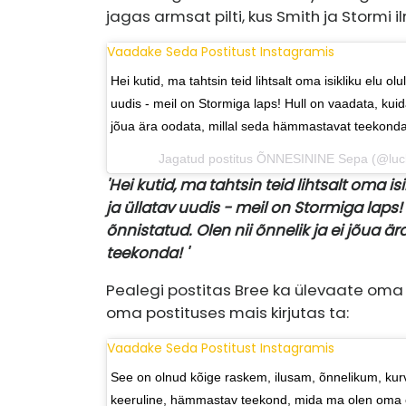
jagas armsat pilti, kus Smith ja Stormi il
Vaadake Seda Postitust Instagramis
Hei kutid, ma tahtsin teid lihtsalt oma isikliku elu ol
uudis - meil on Stormiga laps! Hull on vaadata, kuida
jõua ära oodata, millal seda hämmastavat teekond
Jagatud postitus
ÕNNESININE Sepa
(@luck
'Hei kutid, ma tahtsin teid lihtsalt oma is
ja üllatav uudis - meil on Stormiga laps!
õnnistatud. Olen nii õnnelik ja ei jõua
teekonda! '
Pealegi postitas Bree ka ülevaate oma 
oma postituses mais kirjutas ta:
Vaadake Seda Postitust Instagramis
See on olnud kõige raskem, ilusam, õnnelikum, kur
keeruline, hämmastav teekond, mida ma olen oma e