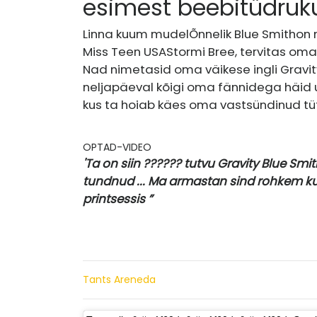
esimest beebitüdruk
Linna kuum mudel
Õnnelik Blue Smith
on 
Miss Teen USA
Stormi Bree
, tervitas oma
Nad nimetasid oma väikese ingli Gravity 
neljapäeval kõigi oma fännidega häid 
kus ta hoiab käes oma vastsündinud tüt
OPTAD-VIDEO
'Ta on siin ?????? tutvu Gravity Blue Sm
tundnud ... Ma armastan sind rohkem ku
printsessis ”
Tants Areneda