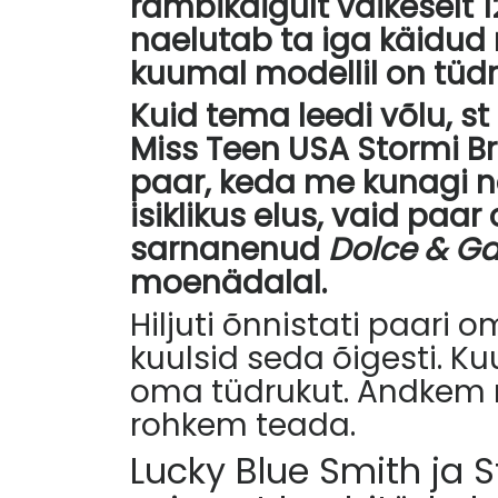
rambikäigult väikeselt 
naelutab ta iga käidud r
kuumal modellil on tüdr
Kuid tema leedi võlu, s
Miss Teen USA Stormi B
paar, keda me kunagi n
isiklikus elus, vaid pa
sarnanenud
Dolce & G
moenädalal.
Hiljuti õnnistati paari o
kuulsid seda õigesti. K
oma tüdrukut. Andkem 
rohkem teada.
Lucky Blue Smith ja 