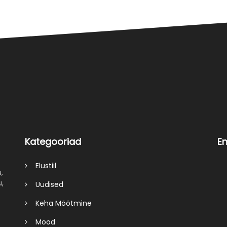
Kategooriad
E
Elustiil
,
u,
Uudised
Keha Mõõtmine
Mood