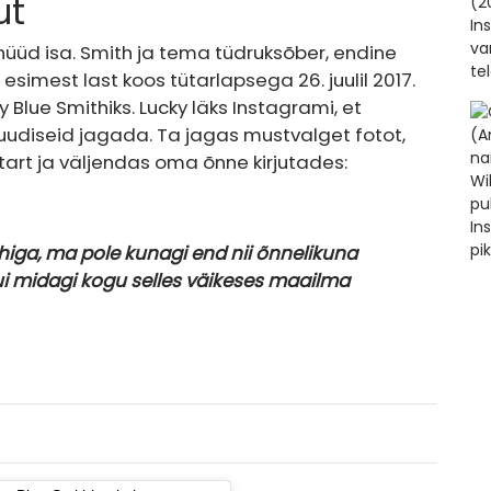
ut
nüüd isa. Smith ja tema tüdruksõber, endine
 esimest last koos tütarlapsega 26. juulil 2017.
Blue Smithiks. Lucky läks Instagrami, et
uudiseid jagada. Ta jagas mustvalget fotot,
art ja väljendas oma õnne kirjutades:
ithiga, ma pole kunagi end nii õnnelikuna
i midagi kogu selles väikeses maailma