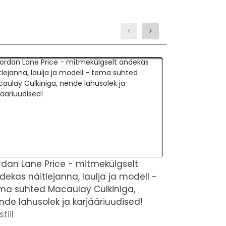
rdan Lane Price - mitmekülgselt
Candis Cay
dekas näitlejanna, laulja ja modell -
puhasväärtu
ma suhted Macaulay Culkiniga,
Netoväärtu
nde lahusolek ja karjääriuudised!
stiil