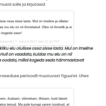
musid sülle ja kirjutasid:
ulisse ossa sisse lasta. Mul on imeline ja üllatav
s mu elu on nii õnnistatud. Olen nii õnnelik ja ei
a kogeda saan!
ybsmith) 7. märtsil 2017 kell 12.15 PST
ikliku elu olulisse ossa sisse lasta. Mul on imeline
 Hull on vaadata, kuidas mu elu on nii
 ära oodata, millal kogeda seda hämmastavat
raseduse perioodil muutuvast figuurist. Ühes
vem, õudsam, võimekam, lihtsam, kuid täiesti
lus teinud. Ma pole kunagi varem tundnud, et