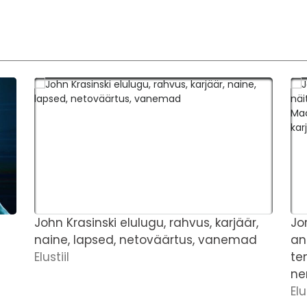
John Krasinski elulugu, rahvus, karjäär,
Jo
naine, lapsed, netoväärtus, vanemad
an
Elustiil
te
ne
Elu