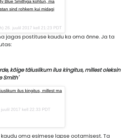
ity Blue Smithiga kohtun, ma
stan sind rohkem kui midagi
) 26. juulil 2017 kell 21:23 PDT
 ema jagas postituse kaudu ka oma õnne. Ja ta
utas:
e, kõige täiuslikum ilus kingitus, millest oleksin
e Smith'
uslikum ilus kingitus, millest ma
juulil 2017 kell 22.33 PDT
i kaudu oma esimese lapse ootamisest. Ta