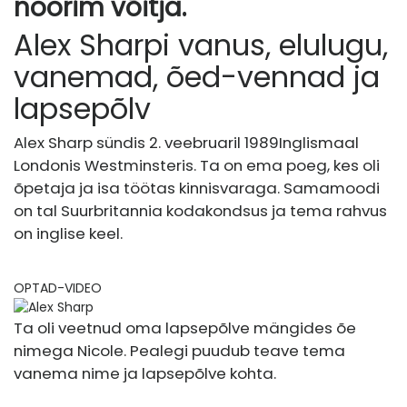
noorim võitja.
Alex Sharpi vanus, elulugu,
vanemad, õed-vennad ja
lapsepõlv
Alex Sharp sündis 2. veebruaril 1989
Inglismaal
Londonis Westminsteris. Ta on ema poeg, kes oli
õpetaja ja isa töötas kinnisvaraga. Samamoodi
on tal Suurbritannia kodakondsus ja tema rahvus
on inglise keel.
OPTAD-VIDEO
Ta oli veetnud oma lapsepõlve mängides õe
nimega Nicole. Pealegi puudub teave tema
vanema nime ja lapsepõlve kohta.