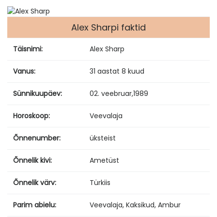
Alex Sharpi faktid
Täisnimi:
Alex Sharp
Vanus:
31 aastat 8 kuud
Sünnikuupäev:
02. veebruar
,
1989
Horoskoop:
Veevalaja
Õnnenumber:
üksteist
Õnnelik kivi:
Ametüst
Õnnelik värv:
Türkiis
Parim abielu:
Veevalaja, Kaksikud, Ambur