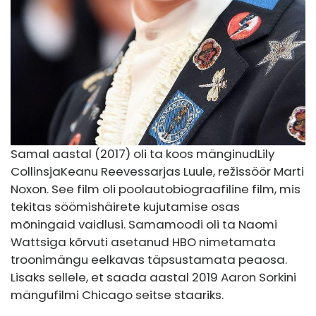
Samal aastal (2017) oli ta koos mänginud
Lily
Collins
ja
Keanu Reeves
sarjas Luule, režissöör Marti
Noxon. See film oli poolautobiograafiline film, mis
tekitas söömishäirete kujutamise osas
mõningaid vaidlusi. Samamoodi oli ta Naomi
Wattsiga kõrvuti asetanud HBO nimetamata
troonimängu eelkavas täpsustamata peaosa.
Lisaks sellele, et saada aastal 2019 Aaron Sorkini
mängufilmi Chicago seitse staariks.