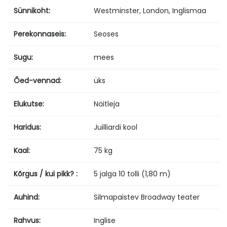
Sünnikoht:
Westminster, London, Inglismaa
Perekonnaseis:
Seoses
Sugu:
mees
Õed-vennad:
üks
Elukutse:
Näitleja
Haridus:
Juilliardi kool
Kaal:
75 kg
Kõrgus / kui pikk? :
5 jalga 10 tolli (1,80 m)
Auhind:
Silmapaistev Broadway teater
Rahvus:
Inglise