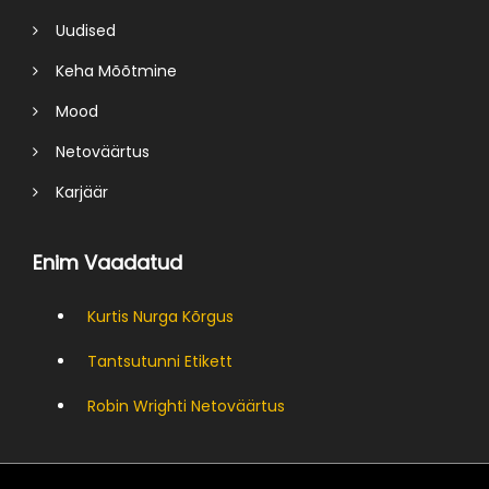
Uudised
Keha Mõõtmine
Mood
Netoväärtus
Karjäär
Enim Vaadatud
Kurtis Nurga Kõrgus
Tantsutunni Etikett
Robin Wrighti Netoväärtus