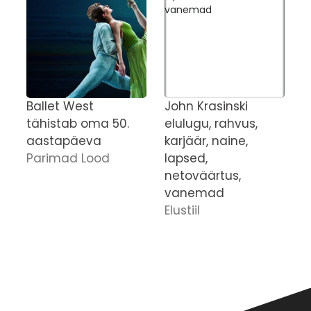
Ballet West
John Krasinski
J
tähistab oma 50.
elulugu, rahvus,
m
aastapäeva
karjäär, naine,
a
Parimad Lood
lapsed,
n
netoväärtus,
j
vanemad
s
Elustiil
C
l
k
E