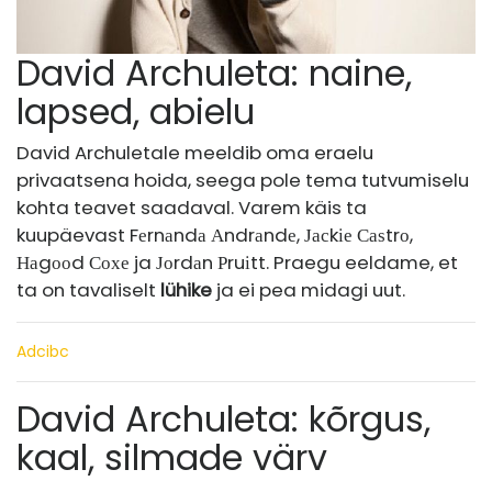
David Archuleta: naine,
lapsed, abielu
David Archuletale meeldib oma eraelu
privaatsena hoida, seega pole tema tutvumiselu
kohta teavet saadaval. Varem käis ta
kuupäevast Fеrnаndа Аndrаndе, Јасkіе Саѕtrо,
Наgооd Сохе ja Јоrdаn Рruіtt. Praegu eeldame, et
ta on tavaliselt
lühike
ja ei pea midagi uut.
Adcibc
David Archuleta: kõrgus,
kaal, silmade värv