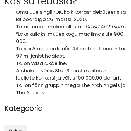
Kas sa teadsid?
Oma uue singli “OK, kõik korras” debüteeris ta
Billboardiga 26. märtsil 2020.
Tema omanimeline album “
David Archuleta
,
”Läks kullaks, müües kogu maailmas üle 900
000.
Ta sai American Idol'is 44 protsenti enam kui
97 miljonist häälest.
Ta on vasakukäeline.
Archuleta võitis Star Searchi abil noorte
lauljate konkursi ja võitis 100 000,00 dollarit
Tal on fännigrupp nimega The Arch Angels ja
The Archies.
Kategooria
Karjäär