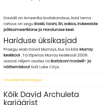
Davidil on Ameerika kodakondsus, kuid tema
rahvus on segu
Baski, taani, iiri, saksa, irokeeside
põlisameeriklane ja Hondurase keel.
Hariduse üksikasjad
Praegu elab David Murrays, kus ta käis
Murray
keskkool
. Ta lõpetas Murray keskkooli 2009.
aastal. Hiljem osales ta
Barbizoni modelli- ja
näitlemiskool
Salt Lake Citys.
Vince Klambrite Kõrgus
Kõik David Archuleta
karjäärist