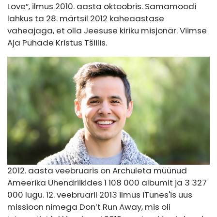
Love”, ilmus 2010. aasta oktoobris. Samamoodi
lahkus ta 28. märtsil 2012 kaheaastase
vaheajaga, et olla Jeesuse kiriku misjonär. Viimse
Aja Pühade Kristus Tšiilis.
2012. aasta veebruaris on Archuleta müünud ​​
Ameerika Ühendriikides 1 108 000 albumit ja 3 327
000 lugu. 12. veebruaril 2013 ilmus iTunes'is uus
missioon nimega Don’t Run Away, mis oli