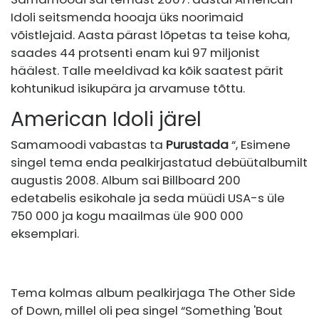
Idoli seitsmenda hooaja üks noorimaid
võistlejaid. Aasta pärast lõpetas ta teise koha,
saades 44 protsenti enam kui 97 miljonist
häälest. Talle meeldivad ka kõik saatest pärit
kohtunikud isikupära ja arvamuse tõttu.
American Idoli järel
Samamoodi vabastas ta
Purustada
“, Esimene
singel tema enda pealkirjastatud debüütalbumilt
augustis 2008. Album sai Billboard 200
edetabelis esikohale ja seda müüdi USA-s üle
750 000 ja kogu maailmas üle 900 000
eksemplari.
Tema kolmas album pealkirjaga The Other Side
of Down, millel oli pea singel “Something 'Bout