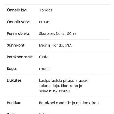
Õnnelik kivi:
Topaas
Õnnelik värv:
Pruun
Parim abielu:
Skorpion, Neitsi, Sõnn
Sünnikoht:
Miami, Florida, USA
Perekonnaseis:
Üksik
Sugu:
mees
Elukutse:
Laulja, laulukirjutaja, muusik,
telenäitleja, filantroop ja
salvestuskunstnik
Haridus:
Barbizoni modelli- ja näitlemiskool