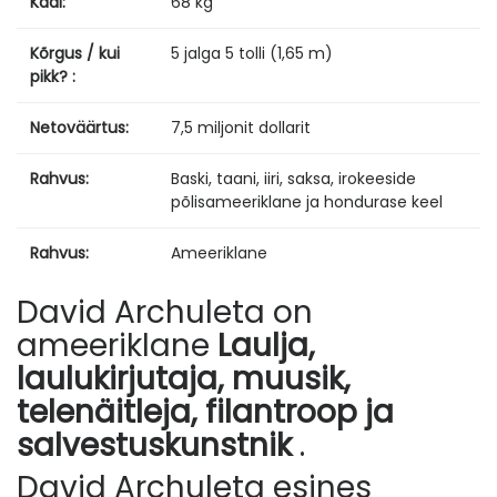
Kaal:
68 kg
Kõrgus / kui
5 jalga 5 tolli (1,65 m)
pikk? :
Netoväärtus:
7,5 miljonit dollarit
Rahvus:
Baski, taani, iiri, saksa, irokeeside
põlisameeriklane ja hondurase keel
Rahvus:
Ameeriklane
David Archuleta on
ameeriklane
Laulja,
laulukirjutaja, muusik,
telenäitleja, filantroop ja
salvestuskunstnik
.
David Archuleta esines