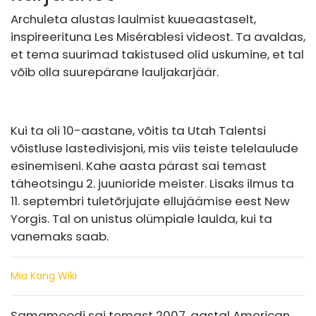
Archuleta alustas laulmist kuueaastaselt,
inspireerituna Les Misérablesi videost. Ta avaldas,
et tema suurimad takistused olid uskumine, et tal
võib olla suurepärane lauljakarjäär.
Kui ta oli 10-aastane, võitis ta Utah Talentsi
võistluse lastedivisjoni, mis viis teiste telelaulude
esinemiseni. Kahe aasta pärast sai temast
täheotsingu 2. juunioride meister. Lisaks ilmus ta
11. septembri tuletõrjujate ellujäämise eest New
Yorgis. Tal on unistus olümpiale laulda, kui ta
vanemaks saab.
Mia Kang Wiki
Samamoodi sai temast 2007. aastal American