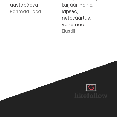
aastapäeva
karjäär, naine,
a
Parimad Lood
lapsed,
n
netoväärtus,
j
vanemad
s
Elustiil
C
l
k
E