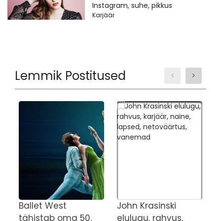
Instagram, suhe, pikkus
Karjäär
Lemmik Postitused
Ballet West
John Krasinski
J
tähistab oma 50.
elulugu, rahvus,
m