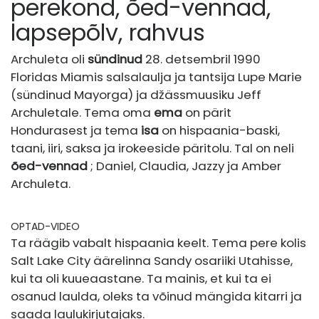
perekond, õed-vennad,
lapsepõlv, rahvus
Archuleta oli
sündinud
28. detsembril 1990
Floridas Miamis salsalaulja ja tantsija Lupe Marie
(sündinud Mayorga) ja džässmuusiku Jeff
Archuletale. Tema oma
ema
on pärit
Hondurasest ja tema
isa
on hispaania-baski,
taani, iiri, saksa ja irokeeside päritolu. Tal on neli
õed-vennad
; Daniel, Claudia, Jazzy ja Amber
Archuleta.
OPTAD-VIDEO
Ta räägib vabalt hispaania keelt. Tema pere kolis
Salt Lake City äärelinna Sandy osariiki Utahisse,
kui ta oli kuueaastane. Ta mainis, et kui ta ei
osanud laulda, oleks ta võinud mängida kitarri ja
saada laulukirjutajaks.