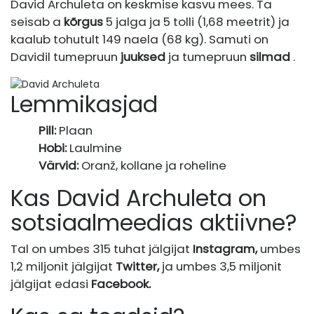
David Archuleta on keskmise kasvu mees. Ta
seisab a
kõrgus
5 jalga ja 5 tolli (1,68 meetrit) ja
kaalub tohutult 149 naela (68 kg). Samuti on
Davidil tumepruun
juuksed
ja tumepruun
silmad
.
Lemmikasjad
Pill:
Plaan
Hobi:
Laulmine
Värvid:
Oranž, kollane ja roheline
Kas David Archuleta on
sotsiaalmeedias aktiivne?
Tal on umbes 315 tuhat jälgijat
Instagram,
umbes
1,2 miljonit jälgijat
Twitter,
ja umbes 3,5 miljonit
jälgijat edasi
Facebook.