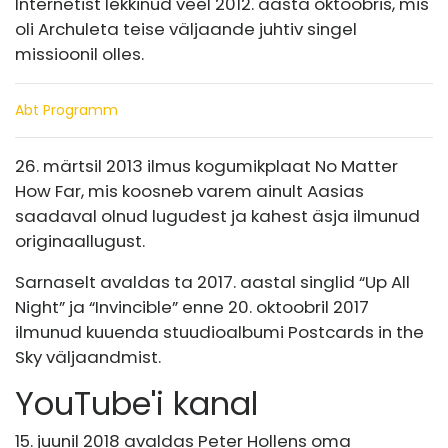
Internetist lekkinud veel 2012. aasta oktoobris, mis
oli Archuleta teise väljaande juhtiv singel
missioonil olles.
Abt Programm
26. märtsil 2013 ilmus kogumikplaat No Matter
How Far, mis koosneb varem ainult Aasias
saadaval olnud lugudest ja kahest äsja ilmunud
originaallugust.
Sarnaselt avaldas ta 2017. aastal singlid “Up All
Night” ja “Invincible” enne 20. oktoobril 2017
ilmunud kuuenda stuudioalbumi Postcards in the
Sky väljaandmist.
YouTube'i kanal
15. juunil 2018 avaldas Peter Hollens oma