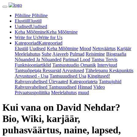
Põhiline
Põhiline
Elustiil
Elustiil
Uudised
Uudised
Keha Mõõtmine
Keha Mõõtmine
Write for Us
Write for Us
Kategooriad
Kategooriad
Elustiil
Uudised
Keha Mõõtmine
Mood
Netoväärtus
Karjäär
Meelelahutus
Suhe
Ajaveeb
Pulmad
Reisimine
Biograafia
Nõuanded Ja Nõuanded
Parimad Lood
Tantsu Tervis
Funktsiooniartiklid
Tantsustuudio Omanik
Intervjuud
Tantsuõpetaja Ressursid
Arvustused
Tähelepanu Keskpunktis
Arvustused - Usa
Tantsuuudised Usa
Kingitused!
Rahvusvahelised Ülevaated
Kategooriateta
Tantsujuhid
Rahvusvahelised Tantsuuudised
Hinnad
Video
Privaatsuspoliitika
Meelelahutus
muud
Kui vana on David Nehdar?
Bio, Wiki, karjäär,
puhasväärtus, naine, lapsed,