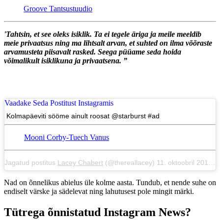
Groove Tantsustuudio
'Tahtsin, et see oleks isiklik. Ta ei tegele äriga ja meile meeldib
meie privaatsus ning ma lihtsalt arvan, et suhted on ilma võõraste
arvamusteta piisavalt rasked. Seega püüame seda hoida
võimalikult isiklikuna ja privaatsena. ”
Vaadake Seda Postitust Instagramis
Kolmapäeviti sööme ainult roosat @starburst #ad
Mooni Corby-Tuech Vanus
Jagatud postitus
Lacey Chabert
(@thereallacey) 11. oktoobril 2017 kell 8:23 PDT
Nad on õnnelikus abielus üle kolme aasta. Tundub, et nende suhe on
endiselt värske ja sädelevat ning lahutusest pole mingit märki.
Tütrega õnnistatud Instagram News?