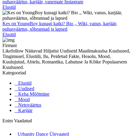
puhasväärtus, karjäär, vanemate Instagram
Elustiil
Kes on YoungBoy kunagi katki? Bio ,, Wiki, vanus, karjäär,
puhasväärtus, sõbrannad ja lapsed
Elustiil
Firmast
Likefollow Näitavad Hiljutisi Uudiseid Maailmakuulsa Kuulsused,
Tingimusel, Elustiili, Ilu, Peidetud Fakte, Heaolu, Mood,
Kuulujutud, Abielu, Romantika, Lahutuse Ja Kõike Populaarsem
Kuulsused.
Kategooriad
Elustiil
Uudised
Keha Mõõtmine
Mood
Netoväärtus
Karjäär
Enim Vaadatud
Urbanity Dance Ülevaated