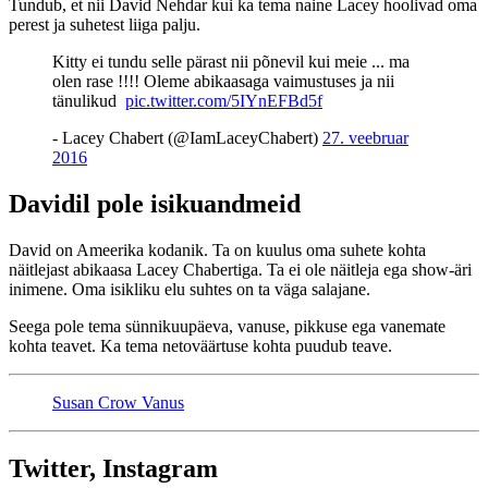
Tundub, et nii David Nehdar kui ka tema naine Lacey hoolivad oma
perest ja suhetest liiga palju.
Kitty ei tundu selle pärast nii põnevil kui meie ... ma
olen rase !!!! Oleme abikaasaga vaimustuses ja nii
tänulikud ️
pic.twitter.com/5IYnEFBd5f
- Lacey Chabert (@IamLaceyChabert)
27. veebruar
2016
Davidil pole isikuandmeid
David on Ameerika kodanik. Ta on kuulus oma suhete kohta
näitlejast abikaasa Lacey Chabertiga. Ta ei ole näitleja ega show-äri
inimene. Oma isikliku elu suhtes on ta väga salajane.
Seega pole tema sünnikuupäeva, vanuse, pikkuse ega vanemate
kohta teavet. Ka tema netoväärtuse kohta puudub teave.
Susan Crow Vanus
Twitter, Instagram