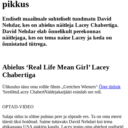
pikkus
Endiselt maailmale suhteliselt tundmatu David
Nehdar, kes on abielus näitleja Lacey Chabertiga.
David Nehdar elab õnnelikult perekonnas
näitlejaga, kes on tema naine Lacey ja keda on
õnnistatud tütrega.
Abielus ‘Real Life Mean Girl’ Lacey
Chabertiga
Ülikuulus tänu oma rollile filmis „Gretchen Wieners“
Õige tüdruk
'Seetõttu
Lacey Chabert
Näitlejakarjääri esindab see roll.
OPTAD-VIDEO
Salaja sidus ta sõlme pulmas pere ja sõprade ees. Ta on oma meest
täiesti üksi hoidnud. Saime tuttavaks David Nehdari kui tema
abikaasaga USA ajakirja kaudu. Lacey teatas oma abielust uudiseid