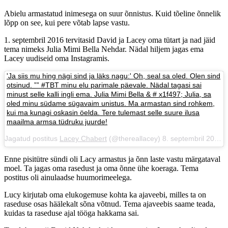
Abielu armastatud inimesega on suur õnnistus. Kuid tõeline õnnelik
lõpp on see, kui pere võtab lapse vastu.
1. septembril 2016 tervitasid David ja Lacey oma tütart ja nad jäid
tema nimeks Julia Mimi Bella Nehdar. Nädal hiljem jagas ema
Lacey uudiseid oma Instagramis.
'Ja siis mu hing nägi sind ja läks nagu:' Oh, seal sa oled. Olen sind
otsinud. ”” #TBT minu elu parimale päevale. Nädal tagasi sai
minust selle kalli ingli ema. Julia Mimi Bella & # x1f497; Julia, sa
oled minu südame sügavaim unistus. Ma armastan sind rohkem,
kui ma kunagi oskasin öelda. Tere tulemast selle suure ilusa
maailma armsa tüdruku juurde!
Jagatud postitus
Lacey Chabert
(@thereallacey) 8. septembril 2016 kell 13.33 PDT
Enne pisitütre sündi oli Lacy armastus ja õnn laste vastu märgataval
moel. Ta jagas oma rasedust ja oma õnne ühe koeraga. Tema
postitus oli ainulaadse huumorimeelega.
Lucy kirjutab oma elukogemuse kohta ka ajaveebi, milles ta on
raseduse osas häälekalt sõna võtnud. Tema ajaveebis saame teada,
kuidas ta raseduse ajal tööga hakkama sai.