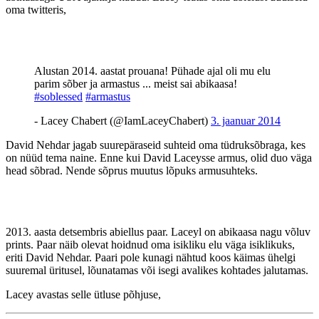
oma twitteris,
Alustan 2014. aastat prouana! Pühade ajal oli mu elu
parim sõber ja armastus ... meist sai abikaasa!
#soblessed
#armastus
- Lacey Chabert (@IamLaceyChabert)
3. jaanuar 2014
David Nehdar jagab suurepäraseid suhteid oma tüdruksõbraga, kes
on nüüd tema naine. Enne kui David Laceysse armus, olid duo väga
head sõbrad. Nende sõprus muutus lõpuks armusuhteks.
2013. aasta detsembris abiellus paar. Laceyl on abikaasa nagu võluv
prints. Paar näib olevat hoidnud oma isikliku elu väga isiklikuks,
eriti David Nehdar. Paari pole kunagi nähtud koos käimas ühelgi
suuremal üritusel, lõunatamas või isegi avalikes kohtades jalutamas.
Lacey avastas selle ütluse põhjuse,