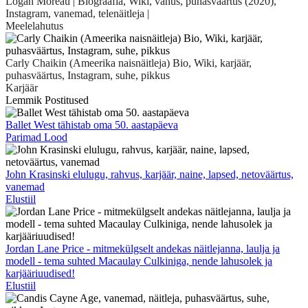
Logan Moreau | Biograafia, Wiki, vanus, puhasväärtus (2020),
Instagram, vanemad, telenäitleja |
Meelelahutus
Carly Chaikin (Ameerika naisnäitleja) Bio, Wiki, karjäär,
puhasväärtus, Instagram, suhe, pikkus
Karjäär
Lemmik Postitused
Ballet West tähistab oma 50. aastapäeva
Parimad Lood
John Krasinski elulugu, rahvus, karjäär, naine, lapsed, netoväärtus,
vanemad
Elustiil
Jordan Lane Price - mitmekülgselt andekas näitlejanna, laulja ja
modell - tema suhted Macaulay Culkiniga, nende lahusolek ja
karjääriuudised!
Elustiil