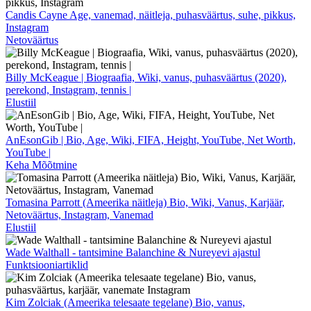
Candis Cayne Age, vanemad, näitleja, puhasväärtus, suhe, pikkus,
Instagram
Netoväärtus
Billy McKeague | Biograafia, Wiki, vanus, puhasväärtus (2020),
perekond, Instagram, tennis |
Elustiil
AnEsonGib | Bio, Age, Wiki, FIFA, Height, YouTube, Net Worth,
YouTube |
Keha Mõõtmine
Tomasina Parrott (Ameerika näitleja) Bio, Wiki, Vanus, Karjäär,
Netoväärtus, Instagram, Vanemad
Elustiil
Wade Walthall - tantsimine Balanchine & Nureyevi ajastul
Funktsiooniartiklid
Kim Zolciak (Ameerika telesaate tegelane) Bio, vanus,