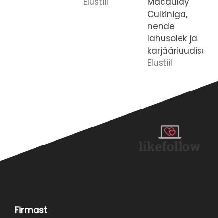
Elustiil
Macaulay
Culkiniga,
nende
lahusolek ja
karjääriuudised!
Elustiil
Firmast