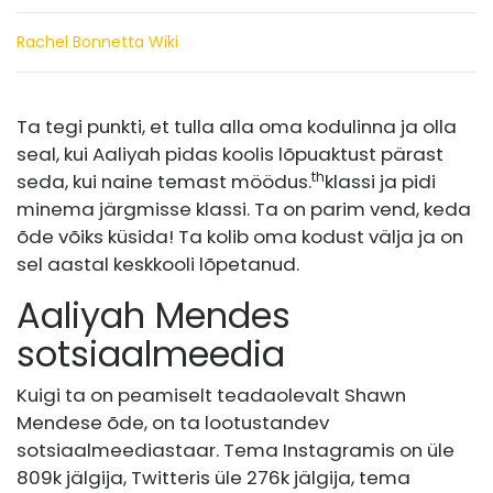
Rachel Bonnetta Wiki
Ta tegi punkti, et tulla alla oma kodulinna ja olla
seal, kui Aaliyah pidas koolis lõpuaktust pärast
th
seda, kui naine temast möödus.
klassi ja pidi
minema järgmisse klassi. Ta on parim vend, keda
õde võiks küsida! Ta kolib oma kodust välja ja on
sel aastal keskkooli lõpetanud.
Aaliyah Mendes
sotsiaalmeedia
Kuigi ta on peamiselt teadaolevalt Shawn
Mendese õde, on ta lootustandev
sotsiaalmeediastaar. Tema Instagramis on üle
809k jälgija, Twitteris üle 276k jälgija, tema