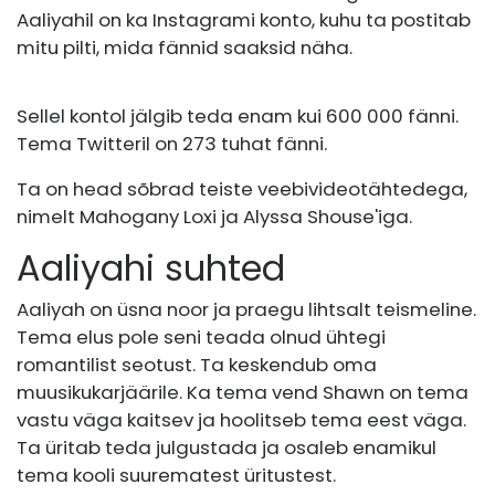
Aaliyahil on ka Instagrami konto, kuhu ta postitab
mitu pilti, mida fännid saaksid näha.
Sellel kontol jälgib teda enam kui 600 000 fänni.
Tema Twitteril on 273 tuhat fänni.
Ta on head sõbrad teiste veebivideotähtedega,
nimelt Mahogany Loxi ja Alyssa Shouse'iga.
Aaliyahi suhted
Aaliyah on üsna noor ja praegu lihtsalt teismeline.
Tema elus pole seni teada olnud ühtegi
romantilist seotust. Ta keskendub oma
muusikukarjäärile. Ka tema vend Shawn on tema
vastu väga kaitsev ja hoolitseb tema eest väga.
Ta üritab teda julgustada ja osaleb enamikul
tema kooli suurematest üritustest.