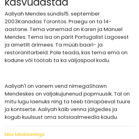
kasvuaastad
Aaliyah Mendes sündis
15. september
2003
Kanadas Torontos. Praegu on ta 14-
aastane. Tema vanemad on Karen ja Manuel
Mendes. Tema isa on pärit Portugalist Lagosest
ja ametilt ärimees. Ta müüb baari- ja
restoranitarbeid. Pole teada, kas tema ema on
kodune või töötab ta ka väljaspool kodu.
Aaliyah'l on vanem vend nimega
Shawn
Mendes
kes on väljakujunenud popmuusik. Tal on
mitu lugu laenuks ning ta teeb tänapäeval tuure
ja kontserte. Aaliyah käib venna jälgedes ja
kogub kuulsust oma sotsiaalmeedia kaudu.
Miss Mesilaseaega