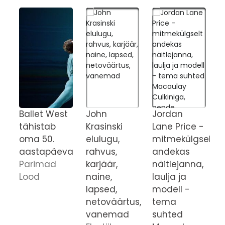
Ballet West
John
Jordan
C
tähistab
Krasinski
Lane Price -
C
oma 50.
elulugu,
mitmekülgselt
v
aastapäeva
rahvus,
andekas
n
Parimad
karjäär,
näitlejanna,
p
Lood
naine,
laulja ja
s
lapsed,
modell -
I
netoväärtus,
tema
N
vanemad
suhted