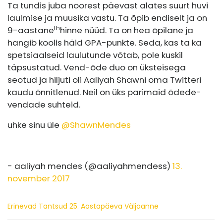
Ta tundis juba noorest päevast alates suurt huvi
laulmise ja muusika vastu. Ta õpib endiselt ja on
th
9-aastane
hinne nüüd. Ta on hea õpilane ja
hangib koolis häid GPA-punkte. Seda, kas ta ka
spetsiaalseid laulutunde võtab, pole kuskil
täpsustatud. Vend-õde duo on üksteisega
seotud ja hiljuti oli Aaliyah Shawni oma Twitteri
kaudu õnnitlenud. Neil on üks parimaid õdede-
vendade suhteid.
uhke sinu üle
@ShawnMendes
️
- aaliyah mendes (@aaliyahmendess)
13.
november 2017
Erinevad Tantsud 25. Aastapäeva Väljaanne