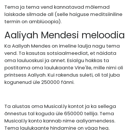
Tema ja tema vend kannatavad mõlemad
laiskade silmade all (selle haiguse meditsiiniline
termin on amblüoopia).
Aaliyah Mendesi meloodia
Ka Aaliyah Mendes on imeline laulja nagu tema
vend. Ta kasutas sotsiaalmeediat, et näidata
oma lauluoskusi ja annet. Esialgu hakkas ta
postitama oma laulukaante Vine'ile, mille nimi oli
printsess Aaliyah. Kui rakendus suleti, oli tal juba
kogunenud üle 250000 fänni.
Ta alustas oma
Musical.ly
kontot ja ka sellega
õnnestus tal koguda üle 650000 tellija. Tema
Musical.ly
konto kannab nime aaliyamendess.
Tema laulukaante hindamine on väga hea.